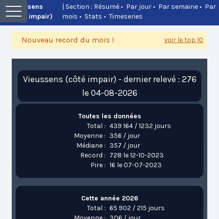
Vieussens
| Section :
Résumé
•
Par jour
•
Par semaine
•
Par
(côté impair)
mois
•
Stats
•
Timeseries
Nouveau record du mois !
voir le top 10
Vieussens (côté impair) - dernier relevé : 276
le 04-08-2026
Toutes les données
Total :
439 164 / 1232 jours
Moyenne :
356 / jour
Médiane :
357 / jour
Record :
728 le 12-10-2023
Pire :
16 le 07-07-2023
Cette année 2026
Total :
65 902 / 215 jours
Moyenne :
306 / jour