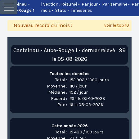
Castelnau -
| Section :
Résumé
•
Par jour
•
Par semaine
•
Par
Aube-Rouge 1
mois
•
Stats
•
Timeseries
Nouveau record du mois !
voir le top 10
Castelnau - Aube-Rouge 1 - dernier relevé : 99
le 05-08-2026
Toutes les données
Total :
152 902 / 1390 jours
Moyenne :
110 / jour
Médiane :
102 / jour
Record :
294 le 05-10-2023
Pire :
16 le 08-03-2026
Cette année 2026
Total :
15 488 / 199 jours
Moyenne :
77 / jour