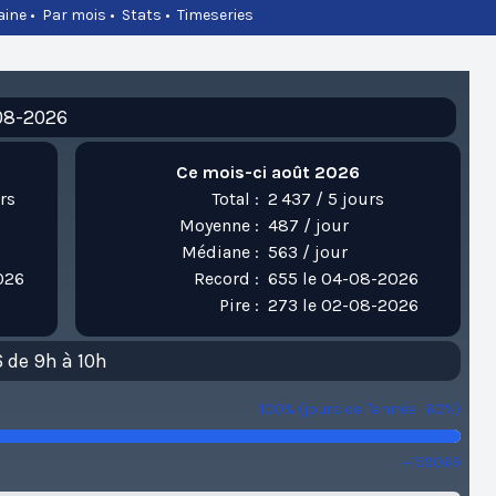
aine
•
Par mois
•
Stats
•
Timeseries
-08-2026
Ce mois-ci août 2026
rs
Total :
2 437 / 5 jours
Moyenne :
487 / jour
Médiane :
563 / jour
026
Record :
655 le 04-08-2026
6
Pire :
273 le 02-08-2026
 de 9h à 10h
100% (jours de l'année : 60%)
+159069