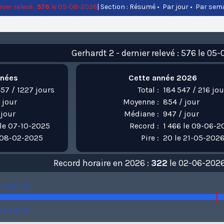
nier relevé :
576
le 05-08-2026
| Section :
Résumé
•
Par jour
•
Par sem
Gerhardt 2 - dernier relevé : 576 le 05
nnées
Cette année 2026
57 / 1227 jours
Total :
184 547 / 216 jou
 jour
Moyenne :
854 / jour
 jour
Médiane :
947 / jour
 le 07-10-2025
Record :
1 466 le 09-06-2
e 08-02-2025
Pire :
20 le 21-05-202
Record horaire en 2026 :
322
le 02-06-2026
n dernier
n dernier