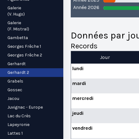
Année 2026
Galerie
(V. Hugo)
Galerie
(F. Mistral)
Données par jo
Gambetta
Records
Georges Frêche 1
Georges Frêche 2
Jour
Gerhardt
lundi
Gerhardt 2
Grabels
mardi
Gossec
mercredi
Jacou
Juvignac - Europe
jeudi
Lac du Crès
Lapeyronie
vendredi
Lattes 1