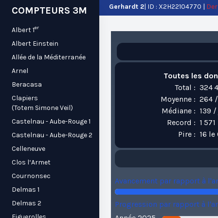
Gerhardt 2
| ID : X2H22104770 |
Der
COMPTEURS 3M
er
Albert 1
Albert Einstein
Allée de la Méditerranée
Arnel
Toutes les do
Beracasa
Total :
324 4
Clapiers
Moyenne :
264 /
(Totem Simone Veil)
Médiane :
139 /
Castelnau - Aube-Rouge 1
Record :
1 571
Pire :
16 l
Castelnau - Aube-Rouge 2
Celleneuve
Clos l‘Armet
Cournonsec
Avancement par rapport à l'a
Delmas 1
Delmas 2
Progression par rapport à l'a
Figuerolles
Année 2025