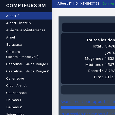
er
Albert 1
| ID : XTH19101158 |
Dernier 
COMPTEURS 3M
er
Albert 1
Albert Einstein
Allée de la Méditerranée
Arnel
Toutes les do
Beracasa
Total :
3 476
Clapiers
jours
(Totem Simone Veil)
Moyenne :
1 652
Castelnau - Aube-Rouge 1
Médiane :
1 567
Record :
3 783
Castelnau - Aube-Rouge 2
Pire :
21 le
Celleneuve
Clos l‘Armet
Cournonsec
Delmas 1
Avancement par rapport à l'a
Delmas 2
Progression par rapport à l'a
Figuerolles