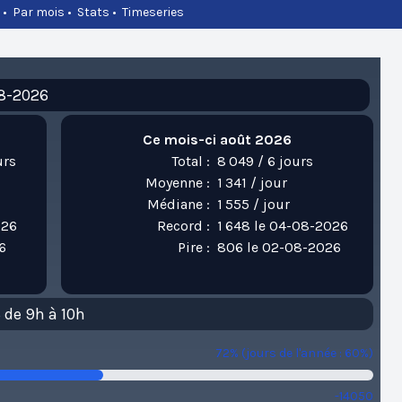
•
Par mois
•
Stats
•
Timeseries
-08-2026
Ce mois-ci août 2026
urs
Total :
8 049 / 6 jours
Moyenne :
1 341 / jour
Médiane :
1 555 / jour
026
Record :
1 648 le 04-08-2026
6
Pire :
806 le 02-08-2026
 de 9h à 10h
72% (jours de l'année : 60%)
-14050