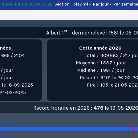
relevé :
1561
le 06-08-2026
| Section :
Résumé
•
Par jour
•
Par semaine
er
Albert 1
- dernier relevé : 1561 le 06
nnées
Cette année 2026
 666 / 2104
Total :
409 683 / 217 jo
Moyenne :
1 887 / jour
 / jour
Médiane :
1 991 / jour
 / jour
Record :
3 101 le 26-05-2
 le 18-09-2025
Pire :
105 le 21-05-202
 24-02-2025
Record horaire en 2026 :
476
le 19-05-2026
n dernier
n dernier