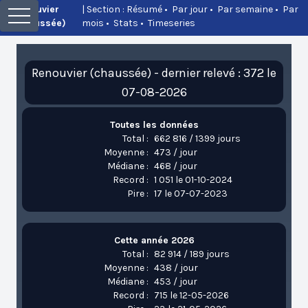
Renouvier
| Section :
Résumé
•
Par jour
•
Par semaine
•
Par
(chaussée)
mois
•
Stats
•
Timeseries
Renouvier (chaussée) - dernier relevé : 372 le
07-08-2026
Toutes les données
Total :
662 816 / 1399 jours
Moyenne :
473 / jour
Médiane :
468 / jour
Record :
1 051 le 01-10-2024
Pire :
17 le 07-07-2023
Cette année 2026
Total :
82 914 / 189 jours
Moyenne :
438 / jour
Médiane :
453 / jour
Record :
715 le 12-05-2026