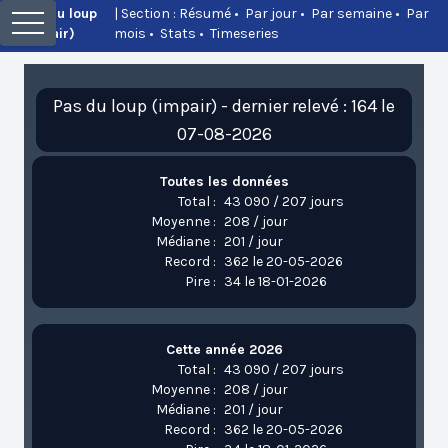
Pas du loup
| Section :
Résumé
•
Par jour
•
Par semaine
•
Par
(impair)
mois
•
Stats
•
Timeseries
Pas du loup (impair) - dernier relevé : 164 le
07-08-2026
Toutes les données
Total :
43 090 / 207 jours
Moyenne :
208 / jour
Médiane :
201 / jour
Record :
362 le 20-05-2026
Pire :
34 le 18-01-2026
Cette année 2026
Total :
43 090 / 207 jours
Moyenne :
208 / jour
Médiane :
201 / jour
Record :
362 le 20-05-2026