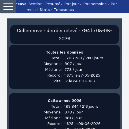
Celleneuve
| Section :
Résumé
•
Par jour
•
Par semaine
•
Par
mois
•
Stats
•
Timeseries
Celleneuve - dernier relevé : 794 le 05-08-
2026
Toutes les données
Total :
1 703 728 / 2110 jours
Moyenne :
807 / jour
Médiane :
773 / jour
Record :
1 675 le 27-05-2025
Pire :
17 le 24-09-2023
Cette année 2026
Total :
189 844 / 216 jours
Moyenne :
878 / jour
Médiane :
881 / jour
Record :
1 625 le 09-06-2026