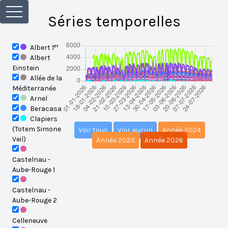
Séries temporelles
er
Albert 1
Albert
Einstein
Allée de la
Méditerranée
Arnel
Beracasa
Clapiers
(Totem Simone
Voir tous
Voir aucun
Année 2024
Veil)
Année 2025
Année 2026
Castelnau -
Aube-Rouge 1
Castelnau -
Aube-Rouge 2
Celleneuve