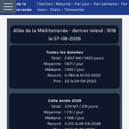
Allée de la
| Section :
Résumé
•
Par jour
•
Par semaine
•
Par
Méditerranée
mois
•
Stats
•
Timeseries
Allée de la Méditerranée - dernier relevé : 1618
le 07-08-2026
Toutes les données
Total :
2 657 441 / 1420 jours
Moyenne :
1 871 / jour
Médiane :
1 945 / jour
Record :
4 784 le 01-05-2025
Pire :
23 le 24-09-2023
Cette année 2026
Total :
379 147 / 219 jours
Moyenne :
1 731 / jour
Médiane :
1 768 / jour
Record :
3 213 le 26-04-2026