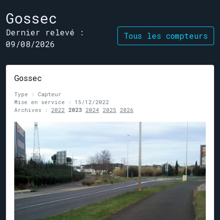
Gossec
Dernier relevé :
Tous les compteurs
09/08/2026
Gossec
Type : Capteur
Mise en service : 15/12/2022
Archives :
2022
2023
2024
2025
2026