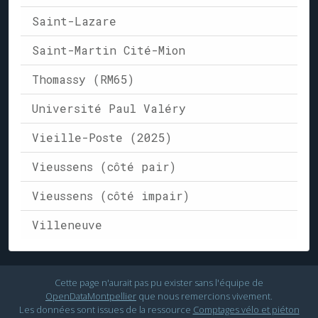
Saint-Lazare
Saint-Martin Cité-Mion
Thomassy (RM65)
Université Paul Valéry
Vieille-Poste (2025)
Vieussens (côté pair)
Vieussens (côté impair)
Villeneuve
Cette page n'aurait pas pu exister sans l'équipe de
OpenDataMontpellier
que nous remercions vivement.
Les données sont issues de la ressource
Comptages vélo et piéton