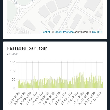
Leaflet
| ©
OpenStreetMap
contributors ©
CARTO
Passages par jour
En 2023