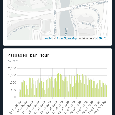
Leaflet
| ©
OpenStreetMap
contributors ©
CARTO
Passages par jour
En 2026