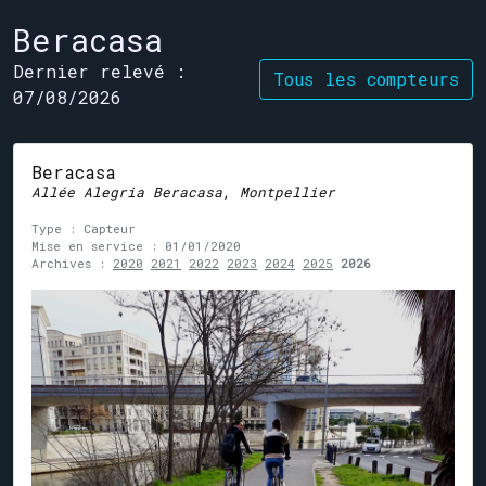
Beracasa
Dernier relevé :
Tous les compteurs
07/08/2026
Beracasa
Allée Alegria Beracasa, Montpellier
Type : Capteur
Mise en service : 01/01/2020
Archives :
2020
2021
2022
2023
2024
2025
2026