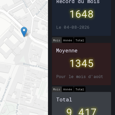
Record du mois
1648
Le 04-08-2026
Mois
Année
Total
Moyenne
1345
Pour le mois d'août
Mois
Année
Total
Total
9 417