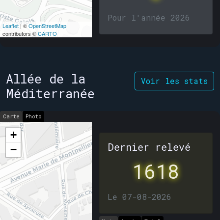
Pour l'année 2026
Leaflet
| ©
OpenStreetMap
contributors ©
CARTO
Allée de la
Voir les stats
Méditerranée
Carte
Photo
+
Dernier relevé
−
1618
Le 07-08-2026