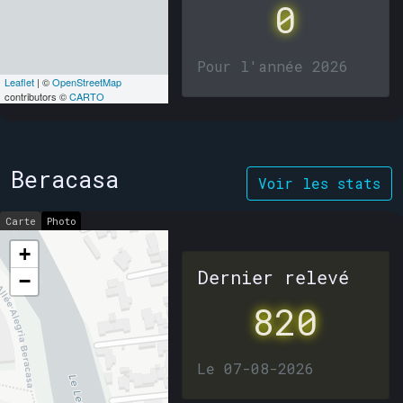
0
Pour l'année 2026
Leaflet
| ©
OpenStreetMap
contributors ©
CARTO
Beracasa
Voir les stats
Carte
Photo
+
Dernier relevé
−
820
Le 07-08-2026