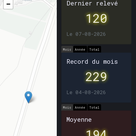
Dernier relevé
−
120
Le 07-08-2026
Mois
Année
Total
Record du mois
229
Le 04-08-2026
Mois
Année
Total
Moyenne
194