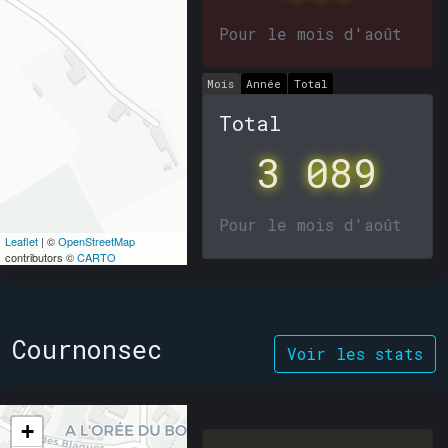
Pour le mois d'août
Mois
Année
Total
Total
3 089
Pour le mois d'août
Leaflet
| ©
OpenStreetMap
contributors ©
CARTO
Cournonsec
Voir les stats
+