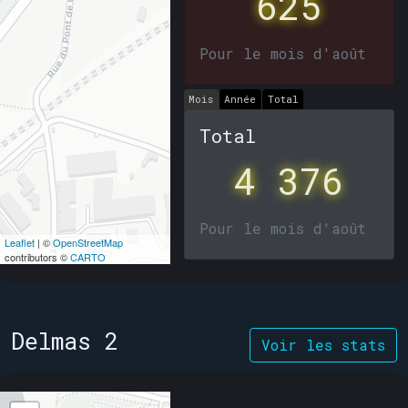
625
Pour le mois d'août
Mois
Année
Total
Total
4 376
Pour le mois d'août
Leaflet
| ©
OpenStreetMap
contributors ©
CARTO
Delmas 2
Voir les stats