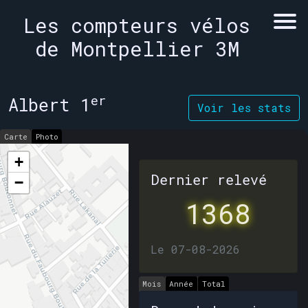
Les compteurs vélos
de Montpellier 3M
er
Albert 1
Voir les stats
Carte
Photo
+
Dernier relevé
−
1368
Le 07-08-2026
Mois
Année
Total