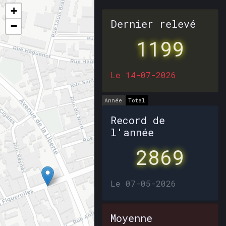
+
Dernier relevé
−
1199
Le 14-07-2026
Année
Total
Record de
l'année
2869
Le 07-05-2026
Moyenne