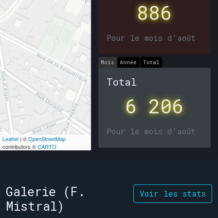
886
Pour le mois d'août
Mois
Année
Total
Total
6 206
Pour le mois d'août
Leaflet
| ©
OpenStreetMap
contributors ©
CARTO
Galerie (F.
Voir les stats
Mistral)