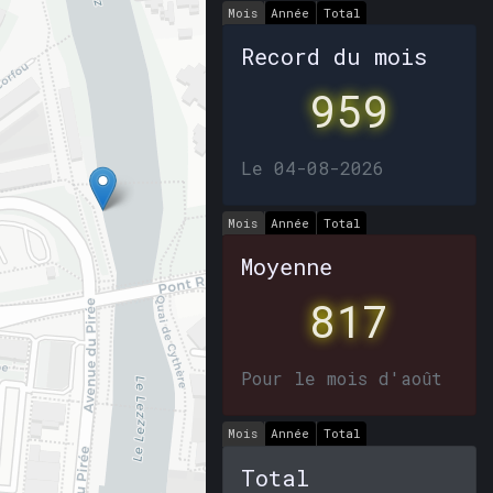
Mois
Année
Total
Record du mois
959
Le 04-08-2026
Mois
Année
Total
Moyenne
817
Pour le mois d'août
Mois
Année
Total
Total