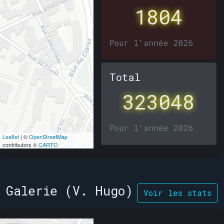
1804
Pour l'année 2026
Total
323048
Pour l'année 2026
Leaflet
| ©
OpenStreetMap
contributors ©
CARTO
Galerie (V. Hugo)
Voir les stats