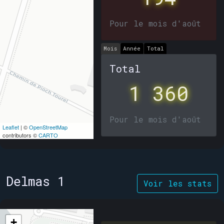
Pour le mois d'août
Mois
Année
Total
Total
1 360
Pour le mois d'août
Leaflet
| ©
OpenStreetMap
contributors ©
CARTO
Delmas 1
Voir les stats
+