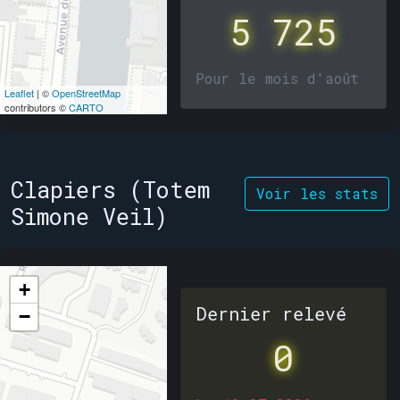
5 725
Pour le mois d'août
Leaflet
| ©
OpenStreetMap
contributors ©
CARTO
Clapiers (Totem
Voir les stats
Simone Veil)
+
Dernier relevé
−
0