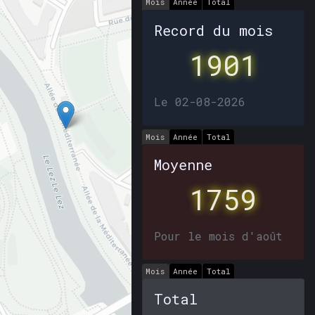
Mois
Année
Total
Record du mois
1901
Le 02-08-2026
Mois
Année
Total
Moyenne
1759
Pour le mois d'août
Mois
Année
Total
Total