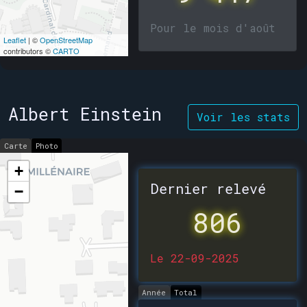
Pour le mois d'août
Leaflet
| ©
OpenStreetMap
contributors ©
CARTO
Albert Einstein
Voir les stats
Carte
Photo
+
Dernier relevé
−
806
Le 22-09-2025
Année
Total