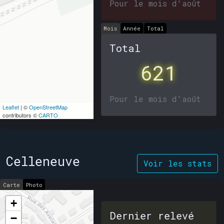
Pour le mois d'août
Mois
Année
Total
Total
621
Pour le mois d'août
Leaflet
| ©
OpenStreetMap
contributors ©
CARTO
Celleneuve
Voir les stats
Carte
Photo
+
Dernier relevé
−