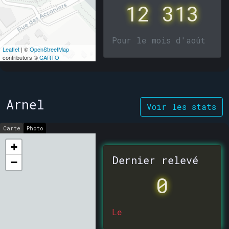
12 313
Pour le mois d'août
Leaflet
| ©
OpenStreetMap
contributors ©
CARTO
Arnel
Voir les stats
Carte
Photo
+
Dernier relevé
−
0
Le