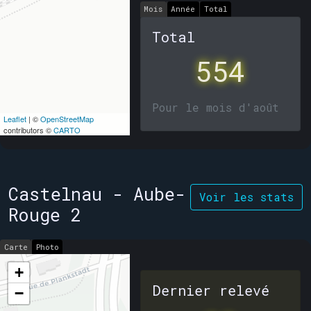
Mois
Année
Total
Total
554
Pour le mois d'août
Leaflet
| ©
OpenStreetMap
contributors ©
CARTO
Castelnau - Aube-
Voir les stats
Rouge 2
Carte
Photo
+
Dernier relevé
−