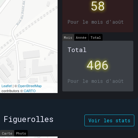
58
Pour le mois d'août
Mois
Année
Total
Total
406
Pour le mois d'août
Leaflet
| ©
OpenStreetMap
contributors ©
CARTO
Figuerolles
Voir les stats
Carte
Photo