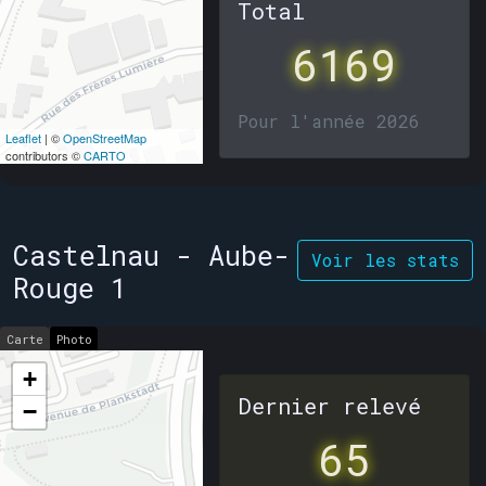
Total
6169
Pour l'année 2026
Leaflet
| ©
OpenStreetMap
contributors ©
CARTO
Castelnau - Aube-
Voir les stats
Rouge 1
Carte
Photo
+
Dernier relevé
−
65