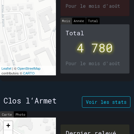
Pour le mois d'août
Mois
Année
Total
Total
4 780
Pour le mois d'août
Leaflet
| ©
OpenStreetMap
contributors ©
CARTO
Clos l‘Armet
Voir les stats
Carte
Photo
+
Dernier relevé