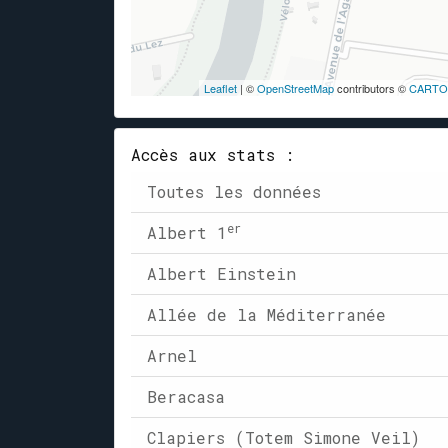
Leaflet
| ©
OpenStreetMap
contributors ©
CARTO
Accès aux stats :
Toutes les données
er
Albert 1
Albert Einstein
Allée de la Méditerranée
Arnel
Beracasa
Clapiers (Totem Simone Veil)