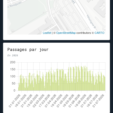
Leaflet
| ©
OpenStreetMap
contributors ©
CARTO
Passages par jour
En 2026