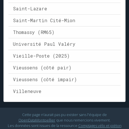
Saint-Lazare
Saint-Martin Cité-Mion
Thomassy (RM65)
Université Paul Valéry
Vieille-Poste (2025)
Vieussens (côté pair)
Vieussens (côté impair)
Villeneuve
Cette page n'aurait pas pu exister sans l'équipe de
OpenDataMontpellier
que nous remercions vivement.
Les données sont issues de la ressource
Comptages vélo et piéton