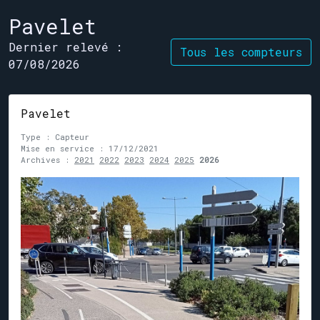
Pavelet
Dernier relevé :
Tous les compteurs
07/08/2026
Pavelet
Type : Capteur
Mise en service : 17/12/2021
Archives :
2021
2022
2023
2024
2025
2026