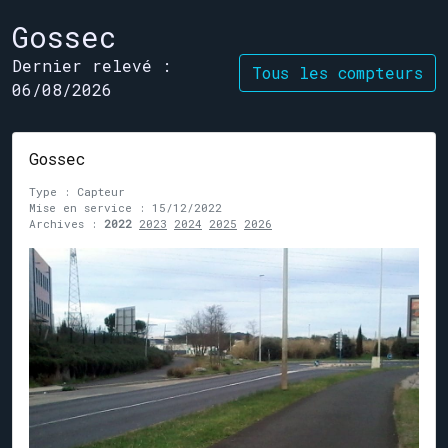
Gossec
Dernier relevé :
Tous les compteurs
06/08/2026
Gossec
Type : Capteur
Mise en service : 15/12/2022
Archives :
2022
2023
2024
2025
2026