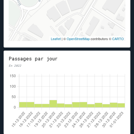
Leaflet
| ©
OpenStreetMap
contributors ©
CARTO
Passages par jour
En 2022