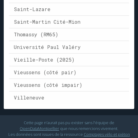
Saint-Lazare
Saint-Martin Cité-Mion
Thomassy (RM65)
Université Paul Valéry
Vieille-Poste (2025)
Vieussens (côté pair)
Vieussens (côté impair)
Villeneuve
Cette page n'aurait pas pu exister sans l'équipe de
OpenDataMontpellier
que nous remercions vivement.
Les données sont issues de la ressource
Comptages vélo et piéton