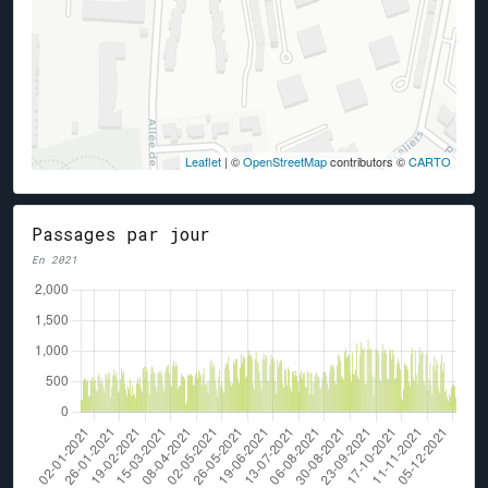
Leaflet
| ©
OpenStreetMap
contributors ©
CARTO
Passages par jour
En 2021