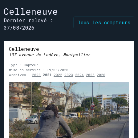
Celleneuve
Dernier relevé :
Tous les compteurs
07/08/2026
Celleneuve
137 avenue de Lodève, Montpellier
Type : Capteur
Mise en service : 19/06/2020
Archives :
2020
2021
2022
2023
2024
2025
2026